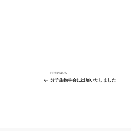
投
Previous
PREVIOUS
稿
Post
分子生物学会に出展いたしました
ナ
ビ
ゲ
ー
シ
ョ
ン