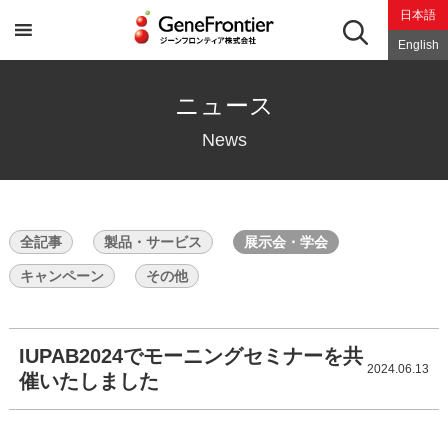
Skip
日本語
to
content
English
ニュース
News
全記事
製品・サービス
展示会・学会
キャンペーン
その他
IUPAB2024でモーニングセミナーを共
2024.06.13
催いたしました