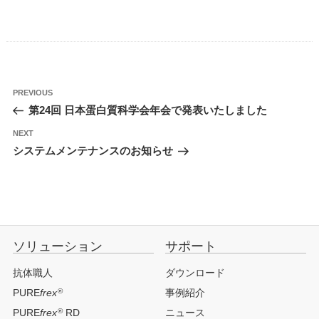
投
Previous
PREVIOUS
稿
Post
第24回 日本蛋白質科学会年会で発表いたしました
ナ
ビ
ゲ
Next
NEXT
ー
Post
シ
システムメンテナンスのお知らせ
ョ
ン
ソリューション
サポート
抗体職人
ダウンロード
®
PURE
frex
事例紹介
®
PURE
frex
RD
ニュース