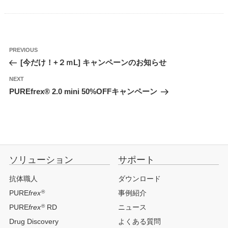
投
Previous
PREVIOUS
稿
Post
[今だけ！+２ｍL] キャンペーンのお知らせ
ナ
ビ
ゲ
Next
NEXT
ー
Post
シ
PUREfrex® 2.0 mini 50%OFFキャンペーン
ョ
ン
ソリューション
サポート
抗体職人
ダウンロード
®
PURE
frex
事例紹介
®
PURE
frex
RD
ニュース
Drug Discovery
よくある質問