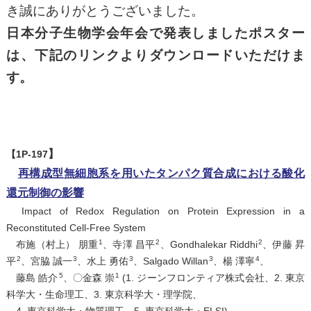
き誠にありがとうございました。
日本分子生物学会年会で発表しましたポスター
は、下記のリンクよりダウンロードいただけま
す。
】
【
1P-197
再構成型無細胞系を用いたタンパク質合成における酸化
還元制御の影響
Impact of Redox Regulation on Protein Expression in a
Reconstituted Cell-Free System
1
2
2
布施（村上） 朋重
、寺澤 昌平
、Gondhalekar Riddhi
、伊藤 昇
2
3
3
3
4
平
、宮脇 誠一
、水上 勇佑
、Salgado Willan
、楊 澤寧
、
5
1
藤島 皓介
、〇金森 崇
(1. ジーンフロンティア株式会社、2. 東京
科学大・生命理工、3. 東京科学大・理学院、