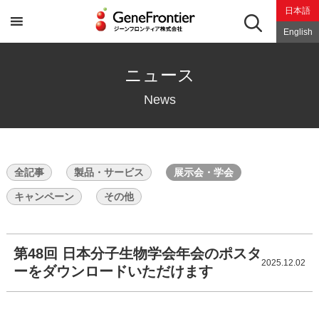
Skip
日本語
to
content
English
ニュース
News
全記事
製品・サービス
展示会・学会
キャンペーン
その他
第48回 日本分子生物学会年会のポスタ
2025.12.02
ーをダウンロードいただけます