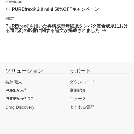
投
Previous
PREVIOUS
稿
Post
PUREfrex® 2.0 mini 50%OFFキャンペーン
ナ
ビ
ゲ
Next
NEXT
ー
Post
シ
PUREfrex®を用いた再構成型無細胞タンパク質合成系におけ
ョ
る還元剤の影響に関する論文が掲載されました
ン
ソリューション
サポート
抗体職人
ダウンロード
®
PURE
frex
事例紹介
®
PURE
frex
RD
ニュース
Drug Discovery
よくある質問