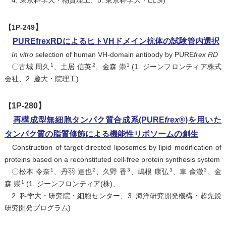
4. 東京科学大・物質理工、5. 東京科学大・ELSI)
】
【
1P-249
PUREfrexRDによるヒトVHドメイン抗体の試験管内選択
In vitro
selection of human VH-domain antibody by PURE
frex RD
1
2
1
〇古城 周久
、土居 信英
、金森 崇
(1. ジーンフロンティア株式
会社、2. 慶大・院理工)
1P-280】
【
再構成型無細胞タンパク質合成系(PURE
frex
®)を用いた
タンパク質の脂質修飾による機能性リポソームの創生
Construction of target-directed liposomes by lipid modification of
proteins based on a reconstituted cell-free protein synthesis system
1
2
3
3
3
〇松本 令奈
、丹羽 達也
、久野 香
、嶋根 康弘
、車 兪澈
、金
1
森 崇
(1. ジーンフロンティア(株)、
2. 科学大・研究院・細胞センター、3. 海洋研究開発機構・超先鋭
研究開発プログラム)