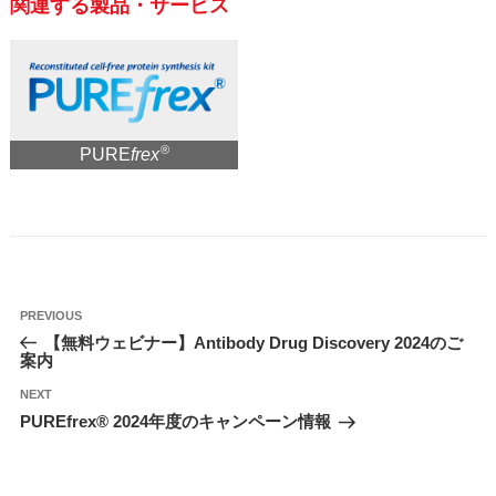
関連する製品・サービス
®
PURE
frex
投
Previous
PREVIOUS
稿
Post
【無料ウェビナー】Antibody Drug Discovery 2024のご
ナ
ビ
案内
ゲ
ー
Next
シ
NEXT
Post
ョ
PUREfrex® 2024年度のキャンペーン情報
ン