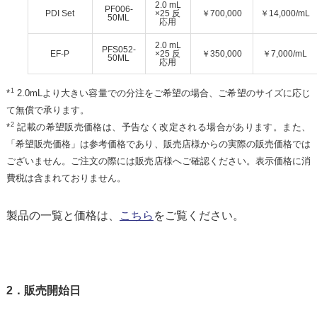
2.0 mL
PF006-
PDI Set
×25 反
￥
700,000
￥
14,000/mL
50ML
応用
2.0 mL
PFS052-
EF-P
×25 反
￥
350,000
￥
7,000/mL
50ML
応用
1
*
2.0mLより大きい容量での分注をご希望の場合、ご希望のサイズに応じ
て無償で承ります。
2
*
記載の希望販売価格は、予告なく改定される場合があります。また、
「希望販売価格」は参考価格であり、販売店様からの実際の販売価格では
ございません。ご注文の際には販売店様へご確認ください。表示価格に消
費税は含まれておりません。
製品の一覧と価格は、
こちら
をご覧ください。
2．販売開始日