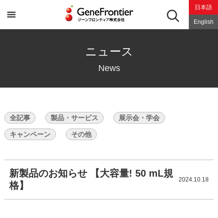
Skip
日本語
to
content
English
ニュース
News
全記事
製品・サービス
展示会・学会
キャンペーン
その他
新製品のお知らせ 【大容量! 50 mL規
2024.10.18
格】