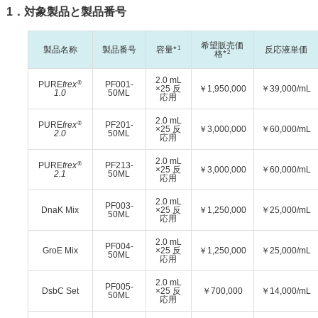
1．対象製品と製品番号
希望販売価
1
製品名称
製品番号
容量*
反応液単価
2
格*
2.0 mL
®
PURE
frex
PF001-
×25 反
￥
1,950,000
￥
39,000/mL
1.0
50ML
応用
2.0 mL
®
PURE
frex
PF201-
×25 反
￥
3,000,000
￥
60,000/mL
2.0
50ML
応用
2.0 mL
®
PURE
frex
PF213-
×25 反
￥
3,000,000
￥
60,000/mL
2.1
50ML
応用
2.0 mL
PF003-
DnaK Mix
×25 反
￥
1,250,000
￥
25,000/mL
50ML
応用
2.0 mL
PF004-
GroE Mix
×25 反
￥
1,250,000
￥
25,000/mL
50ML
応用
2.0 mL
PF005-
DsbC Set
×25 反
￥
700,000
￥
14,000/mL
50ML
応用