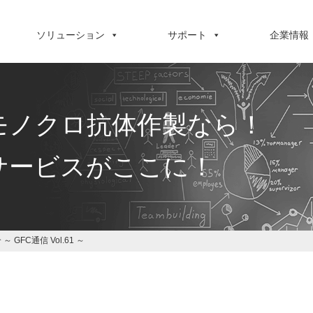
ソリューション
サポート
企業情報
モノクロ抗体作製なら！
サービスがここに！
GFC通信 Vol.61 ～