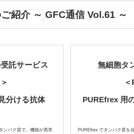
介 ～ GFC通信 Vol.61 ～
の受託サービス
無細胞タ
人＞
＜
を見分ける抗体
PUREfrex
るタンパク質で、
機能が異常
PUREfrex でタンパク