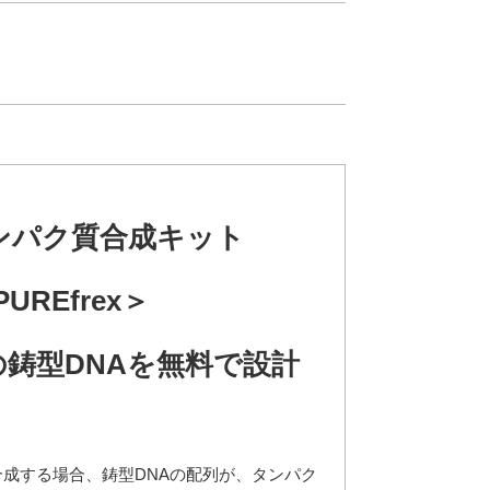
ンパク質合成キット
PUREfrex＞
 用の鋳型DNAを無料で設計
質を合成する場合、鋳型DNAの配列が、タンパク