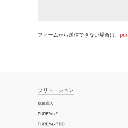
当社は
とを確
【本
本サ
フォームから送信できない場合は、
pur
PU
ご提
配列
ミノ
ソリューション
抗体職人
®
PURE
frex
®
PURE
frex
RD