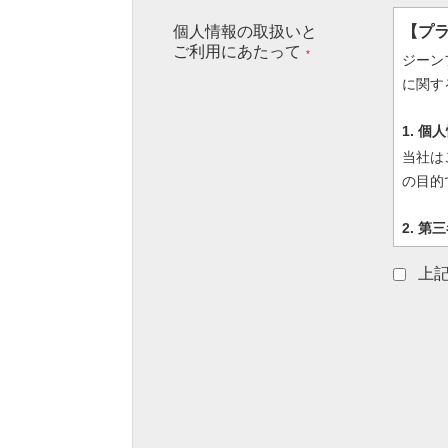
個人情報の取扱いと
【プ
ご利用にあたって
*
ジーン
に関す
1. 
当社は
の目的
2. 第
当社に
上
供致し
3. 安
当社は
策を講
4. 