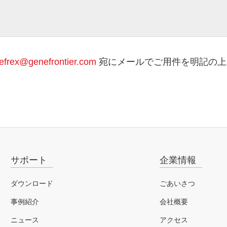
、個人情報の開示・訂正等のお申し出があった場合には、ご本人もしく
認のうえ、適切な方法で対応いたします。
サポートのご利用にあたって】
ポートで提示する遺伝子配列情報は、弊社が推奨する5' UTRの配列に
efrex@genefrontier.com
宛にメールでご用件を明記の上
REfrexキットでのタンパク質合成を保証するものではありません。
供頂いたアミノ酸配列の情報は、遺伝子最適化の情報処理にのみ使用し
情報の処理に使用する解析ソフトは、予告なくアップデートすることが
酸配列に対し、異なる遺伝子配列が得られる可能性があることを予めご
サポート
企業情報
ダウンロード
ごあいさつ
事例紹介
会社概要
ニュース
アクセス