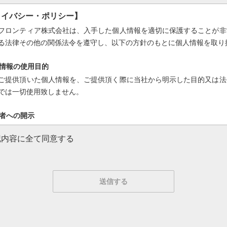
ライバシー・ポリシー】
フロンティア株式会社は、入手した個人情報を適切に保護することが非
る法律その他の関係法令を遵守し、以下の方針のもとに個人情報を取り
個人情報の使用目的
ご提供頂いた個人情報を、ご提供頂く際に当社から明示した目的又は法
では一切使用致しません。
三者への開示
ご提供頂いた個人情報は、ご本人の了解を頂いている場合や法令に従う
記内容に全て同意する
ません。
全対策
、ご提供頂いた個人情報の漏洩、滅失、毀損、個人情報への不正アクセ
じるとともに、従業員教育、情報管理に関する規程の整備等を通じて個
ご本人への開示等