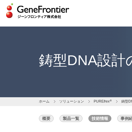
Skip
to
content
鋳型DNA設計
®
ホーム
ソリューション
PURE
frex
鋳型D
概要
製品一覧
技術情報
事例