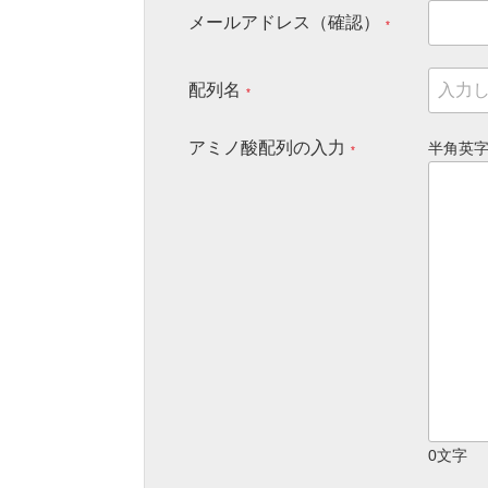
メールアドレス（確認）
*
配列名
*
アミノ酸配列の入力
半角英字
*
0
文字