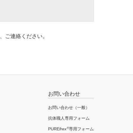
はご本人から委任を受けられた方であるこ
対し、適していると予測する配列であり、
、ご連絡ください。
、それ以外の目的では一切使用しません。
あります。アップデートの前後で、同じア
了承ください。
お問い合わせ
お問い合わせ（一般）
抗体職人専用フォーム
®
PURE
frex
専用フォーム