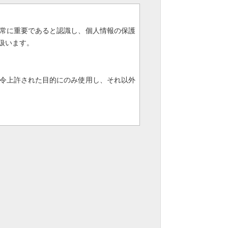
常に重要であると認識し、個人情報の保護
扱います。
令上許された目的にのみ使用し、それ以外
場合を除き、いかなる第三者にも開示・提
ス等を防止するために、物理的・技術的施
人情報の適切な管理をおこないます。