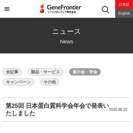
Skip
日本語
to
content
English
ニュース
News
全記事
製品・サービス
展示会・学会
キャンペーン
その他
第25回 日本蛋白質科学会年会で発表い
2025.06.10
たしました