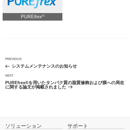
®
PURE
frex
投
Previous
PREVIOUS
稿
Post
システムメンテナンスのお知らせ
ナ
ビ
ゲ
Next
NEXT
ー
Post
シ
PUREfrex®を用いたタンパク質の脂質修飾および膜への局在
ョ
に関する論文が掲載されました
ン
ソリューション
サポート