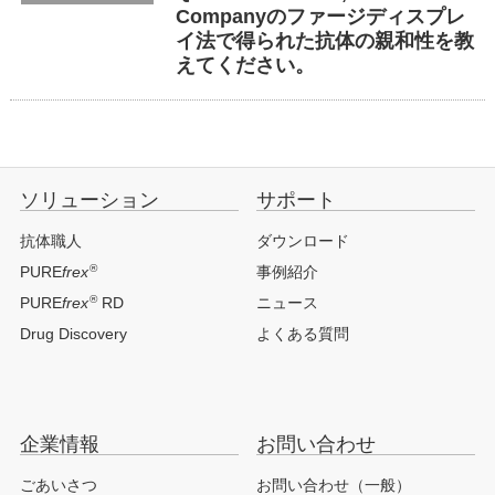
Companyのファージディスプレ
イ法で得られた抗体の親和性を教
えてください。
ソリューション
サポート
抗体職人
ダウンロード
®
PURE
frex
事例紹介
®
PURE
frex
RD
ニュース
Drug Discovery
よくある質問
企業情報
お問い合わせ
ごあいさつ
お問い合わせ（一般）