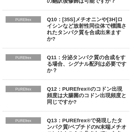
の翻訳後修飾は可能ですか？
Q10：[35S]メチオニンや[3H]ロ
PUREfrex
イシンなど放射性同位体で標識さ
れたタンパク質を合成出来ます
か?
Q11：分泌タンパク質の合成をす
PUREfrex
る場合、シグナル配列は必要です
か？
Q12：PUREfrex®のコドン出現
PUREfrex
頻度は大腸菌のコドン出現頻度と
同じですか?
Q13：PUREfrex®で発現したタ
PUREfrex
ンパク質/ペプチドのN末端メチオ