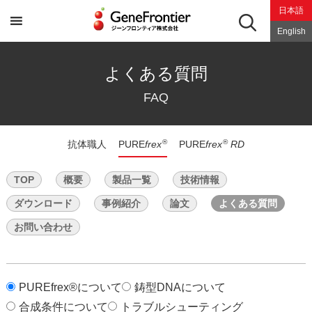
Skip
日本語
to
content
English
よくある質問
FAQ
®
®
抗体職人
PURE
frex
PURE
frex
RD
TOP
概要
製品一覧
技術情報
ダウンロード
事例紹介
論文
よくある質問
お問い合わせ
PUREfrex®について
鋳型DNAについて
合成条件について
トラブルシューティング