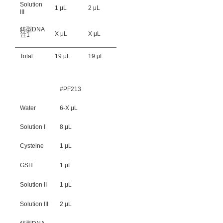
Solution
1 μL
2 μL
III
鋳型DNA
X μL
X μL
注1
Total
19 μL
19 μL
#PF213
Water
6-X μL
Solution I
8 μL
Cysteine
1 μL
GSH
1 μL
Solution II
1 μL
Solution III
2 μL