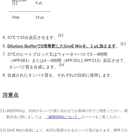
鋳型DNA
X μL
注1
Total
19 μL
注2
37℃で15分反応させます。
注3
Dilution Bufferで2倍希釈したGroE Mixを、1 μL加えます
。
37℃のヒートブロック又はウォーターバスで
2～4時間
（#PF001）または4～6時間（#PF201と#PF213）
反応させて、
注4
タンパク質を合成します。
合成されたタンパク質を、それぞれの目的に使用します。
注意点
注1) 鋳型DNAは、目的のタンパク質に合わせてお客様の方でご用意ください。調
製方法に関しましては、
「鋳型DNAについて」
のページをご覧ください。
注2) GroE Mixの添加により、転写が阻害されるタンパク質があります。標準プロ