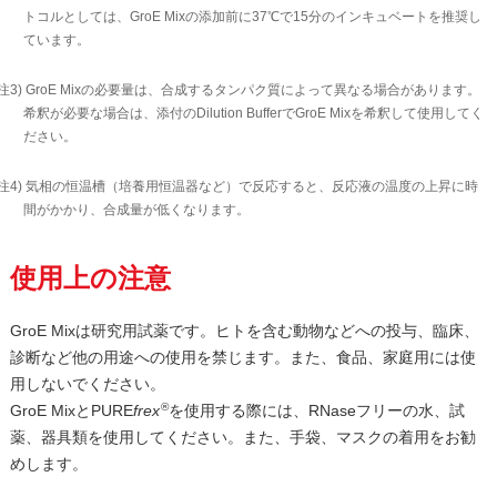
トコルとしては、GroE Mixの添加前に37℃で15分のインキュベートを推奨し
ています。
注3) GroE Mixの必要量は、合成するタンパク質によって異なる場合があります。
希釈が必要な場合は、添付のDilution BufferでGroE Mixを希釈して使用してく
ださい。
注4) 気相の恒温槽（培養用恒温器など）で反応すると、反応液の温度の上昇に時
間がかかり、合成量が低くなります。
使用上の注意
GroE Mixは研究用試薬です。ヒトを含む動物などへの投与、臨床、
診断など他の用途への使用を禁じます。また、食品、家庭用には使
用しないでください。
®
GroE MixとPURE
frex
を使用する際には、RNaseフリーの水、試
薬、器具類を使用してください。また、手袋、マスクの着用をお勧
めします。