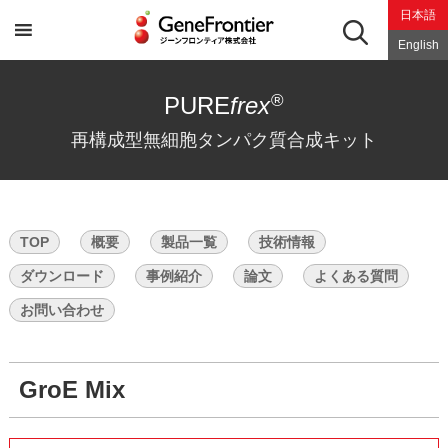
Skip
日本語
to
content
English
®
PURE
frex
再構成型無細胞タンパク質合成キット
TOP
概要
製品一覧
技術情報
ダウンロード
事例紹介
論文
よくある質問
お問い合わせ
GroE Mix