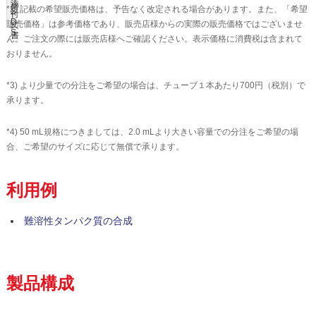
添
格
*2) 記載の希望販売価格は、予告なく改定される場合があります。また、「希望
S
付
*
D
販売価格」は参考価格であり、販売店様からの実際の販売価格ではございませ
文
2
S
書
ん。ご注文の際には販売店様へご確認ください。表示価格に消費税は含まれて
おりません。
*3) より少量での分注をご希望の場合は、チューブ１本あたり700円（税別）で
承ります。
*4) 50 mL規格につきましては、2.0 mLより大きい容量での分注をご希望の場
合、ご希望のサイズに応じて無償で承ります。
利用例
難溶性タンパク質の合成
製品構成