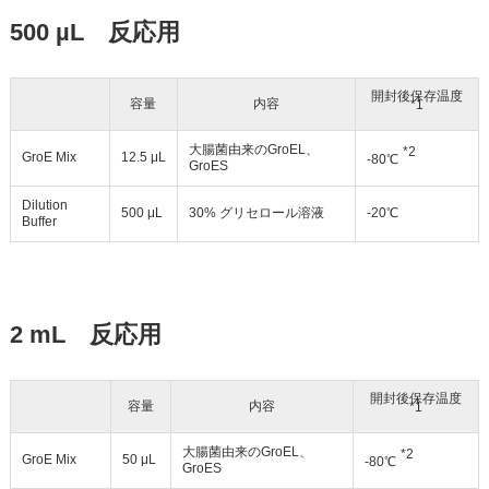
500 µL 反応用
開封後保存温度
容量
内容
*1
大腸菌由来のGroEL、
*2
GroE Mix
12.5 μL
-80℃
GroES
Dilution
500 μL
30% グリセロール溶液
-20℃
Buffer
2 mL 反応用
開封後保存温度
容量
内容
*1
大腸菌由来のGroEL、
*2
GroE Mix
50 μL
-80℃
GroES