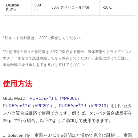
Dilution
500
30% グリセロール溶液
-20℃
Buffer
μL
*1) キット開封前は、-80℃で保存してください。
*2) 使用後の残りの反応液を-80℃で保存する場合、液体窒素やドライアイス／
エタノールなどで急速凍結してから保存してください。必要に応じて分注し、
凍結融解の繰り返しをできるだけ避けてください。
使用方法
®
GroE Mixは、
PURE
frex
1.0
（#PF001）
、
®
®
PURE
frex
2.0
（#PF201）
、
PURE
frex
2.1
（#PF213）
を用いたタ
ンパク質合成反応で使用できます。例えば、タンパク質合成反応を
20 μLで行う場合、以下のように添加して使用できます。
Solution Iを、室温～37℃で5分間ほど温めて完全に融解し、室温