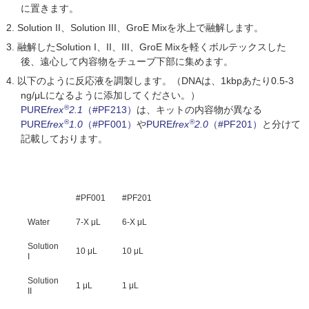
に置きます。
Solution II、Solution III、GroE Mixを氷上で融解します。
融解したSolution I、II、III、GroE Mixを軽くボルテックスした
後、遠心して内容物をチューブ下部に集めます。
以下のように反応液を調製します。（DNAは、1kbpあたり0.5-3
ng/μLになるように添加してください。）
®
PURE
frex
2.1
（#PF213）
は、キットの内容物が異なる
®
®
PURE
frex
1.0
（#PF001）
や
PURE
frex
2.0
（#PF201）
と分けて
記載しております。
#PF001
#PF201
Water
7-X μL
6-X μL
Solution
10 μL
10 μL
I
Solution
1 μL
1 μL
II