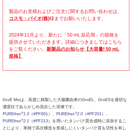
製品のお見積およびご注文に関するお問い合わせは、
コスモ・バイオ(株)
様までお願いいたします。
2024年
11
月より、新たに「
50 mL
反応用」の規格を
提供させていただきます。詳細につきましてはこちら
をご覧ください。
新製品のお知らせ【大容量
! 50 mL
規格】
GroE Mixは、高度に精製した大腸菌由来のGroEL、GroESを適切な
濃度比であらかじめ混合した溶液です。
®
®
PURE
frex
1.0
（#PF001）
、
PURE
frex
2.0
（#PF201）
、
®
PURE
frex
2.1
（#PF213）
を用いたタンパク質合成時に添加するこ
とにより、単独で高次構造を形成しにくいタンパク質を活性を有し