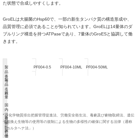
た状態で合成しやすくします。
GroELは大腸菌のHsp60で、一部の新生タンパク質の構造形成や、
品質管理に必須であることが知られています。GroELは14量体のダ
ブルリング構造を持つATPaseであり、7量体のGroESと協調して働
きます。
製
PF004-0.5
PF004-10ML
PF004-50ML
品
番
製
GroE Mix
号
品
GroE Mix
GroE Mix
名
容
500 µL 反応用
称
量
10 mL 反応用
50 mL 反応用
国
非該当
*3
*4
(5x 2 mL)
(25x 2 mL)
内
法
*1) 化学物質排出把握管理促進法、労働安全衛生法、毒劇及び劇物取締法、遺伝
希
18,000円
規
非該当
非該当
子組換え生物等の使用等の規制による生物の多様性の確保に関する法律（通称
望
制
販
*
「カルタヘナ法」）
製
売
1
品
価
290,000円
1,250,000円